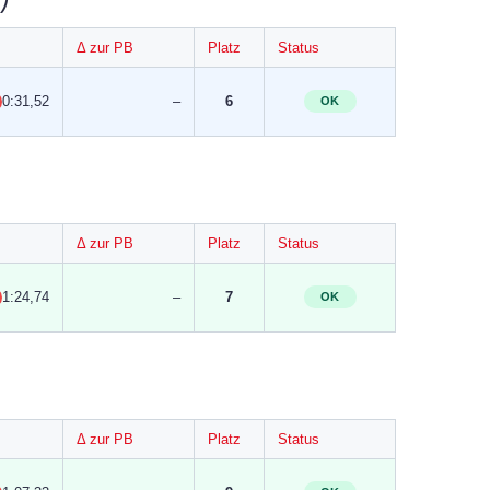
Δ zur PB
Platz
Status
0:31,52
–
6
OK
Δ zur PB
Platz
Status
1:24,74
–
7
OK
Δ zur PB
Platz
Status