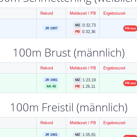
Rekord
Meldezeit / PB
Ergebniszeit
0:32,73
MZ
JR 1997
PB neu
0:32,36
PB
100m Brust (männlich)
Rekord
Meldezeit / PB
Ergebniszeit
1:23,19
JR 1981
MZ
PB neu
1:26,11
AK 45
PB
100m Freistil (männlich)
Rekord
Meldezeit / PB
Ergebniszeit
1:05,81
JR 1981
MZ