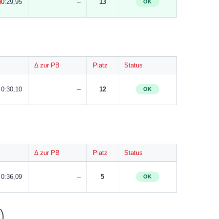
0:29,95
–
13
OK
Δ zur PB
Platz
Status
0:30,10
–
12
OK
Δ zur PB
Platz
Status
0:36,09
–
5
OK
)