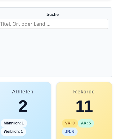
Suche
Athleten
Rekorde
2
11
Männlich: 1
VR: 0
AK: 5
Weiblich: 1
JR: 6