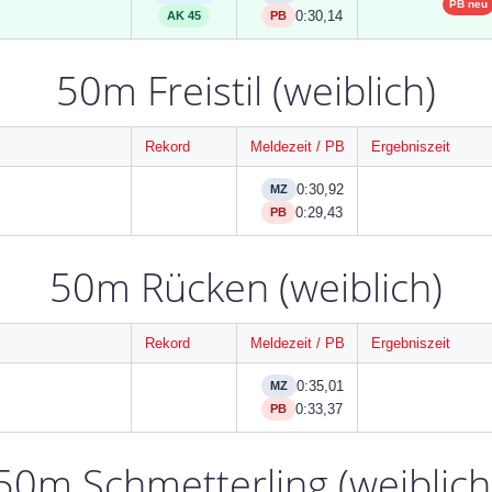
PB neu
0:30,14
AK 45
PB
50m Freistil (weiblich)
Rekord
Meldezeit / PB
Ergebniszeit
0:30,92
MZ
0:29,43
PB
50m Rücken (weiblich)
Rekord
Meldezeit / PB
Ergebniszeit
0:35,01
MZ
0:33,37
PB
50m Schmetterling (weiblich