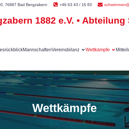
10, 76887 Bad Bergzabern
+46 63 43 / 16 83
schwimmen
zabern 1882 e.V. • Abteilu
esrückblick
Mannschaften
Vereinsbilanz
Wettkämpfe
Mittei
Wettkämpfe