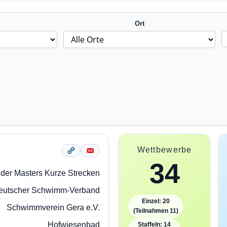
Ort
Wettbewerbe
34
 der Masters Kurze Strecken
eutscher Schwimm-Verband
Einzel: 20
Schwimmverein Gera e.V.
(Teilnahmen 11)
Hofwiesenbad
Staffeln: 14