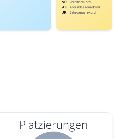
VR
Vereinsrekord
AK
Altersklassenrekord
JR
Jahrgangsrekord
Platzierungen