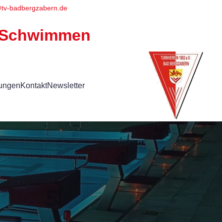
@
tv-badbergzabern.de
ng Schwimmen
lungen
Kontakt
Newsletter