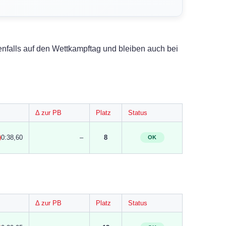
nfalls auf den Wettkampftag und bleiben auch bei
Δ zur PB
Platz
Status
0:38,60
–
8
OK
Δ zur PB
Platz
Status